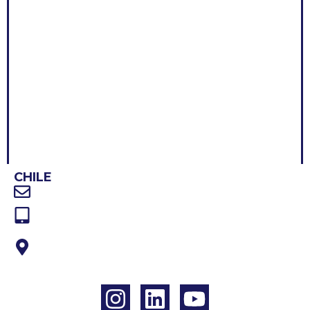
NOSOTROS
PRODUCTOS
NOTICIAS
CONTACTO
CHILE
Correo electrónico: Contacto@megamin.cl
Teléfono: +56 224372803
Dirección: Av. Eduardo Frei Montalva 6001,
Local 45