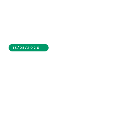
15/05/2026
MEGAMIN realizó exitosa Exhibición de
Soluciones en Terreno junto a destacados
actores de la minería