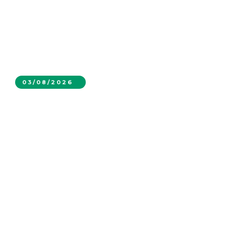
03/08/2026
MEGAMIN reunió a líderes de la industria
para conversar sobre el futuro de la
minería