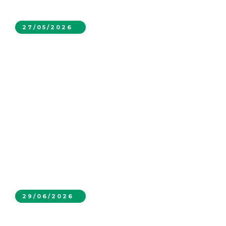
27/05/2026
Maquinaria de Superficie en Minería:
eficiencia, versatilidad y continuidad
operacional
29/06/2026
MEGAMIN en EXPONOR 2026: Innovación y
tecnología para una minería más eficiente