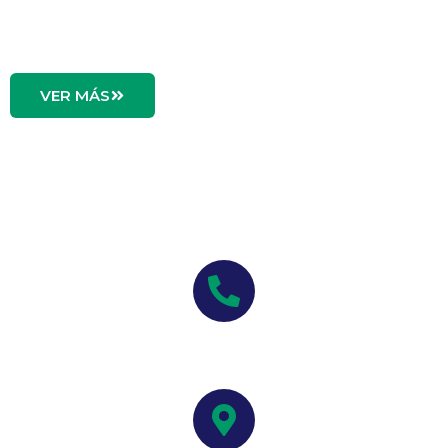
maximizar el rendimiento y la continuidad
operacional en faena.
VER MÁS
CONTÁCTO RÁPIDO
Teléfono:
(+56) 2437 2823
Email:
contacto@megamin.cl