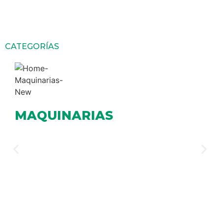
CATEGORÍAS
SOLUCIONES EN
MAQUINARIAS
Soluciones en maquinaria para operaciones de
superficie y subterráneas, diseñadas para
maximizar la productividad en faena.
Ver más