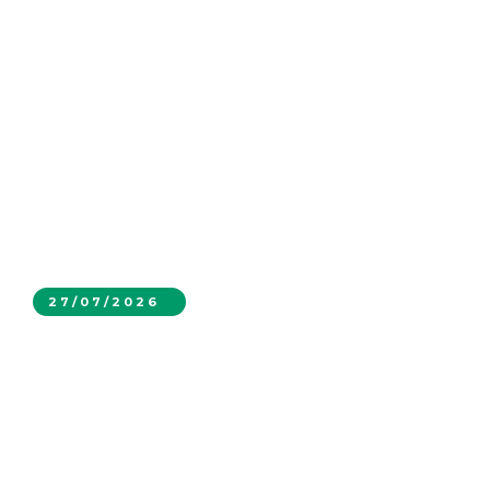
27/07/2026
Megamin fortalece sus operaciones con la
incorporación de equipos Sandvik de
última generación