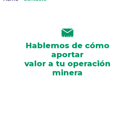
CONTÁCTANOS
Hablemos de cómo
aportar
valor a tu operación
minera
Cuéntanos tus requerimientos y te asesoramos con la
mejor solución en
equipos, aceros de perforación y aditamentos para tu
operación.