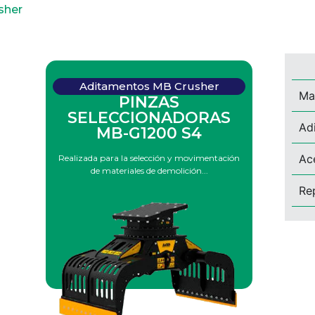
sher
Aditamentos MB Crusher
Ma
PINZAS
SELECCIONADORAS
Ad
MB-G1200 S4
Ac
Realizada para la selección y movimentación
de materiales de demolición...
Re