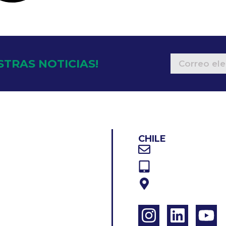
STRAS NOTICIAS!
CHILE
O
Correo electrón
Teléfono: +56 2
OTROS
Dirección: Av. Ed
DUCTOS