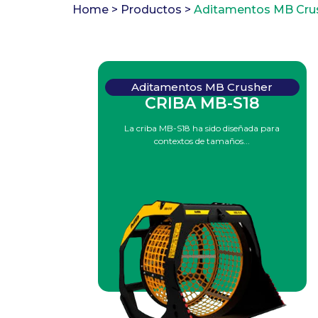
Home >
Productos >
Aditamentos MB Cru
Aditamentos MB Crusher
CRIBA MB-S18
La criba MB-S18 ha sido diseñada para
contextos de tamaños...