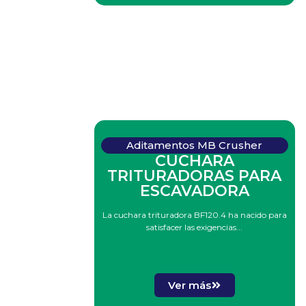
Aditamentos MB Crusher
CUCHARA
TRITURADORAS PARA
ESCAVADORA
La cuchara trituradora BF120.4 ha nacido para
satisfacer las exigencias...
Ver más