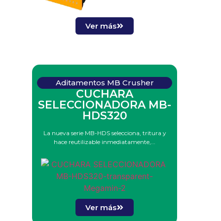
Ver más
Aditamentos MB Crusher
CUCHARA
SELECCIONADORA MB-
HDS320
La nueva serie MB-HDS selecciona, tritura y
hace reutilizable inmediatamente,...
Ver más