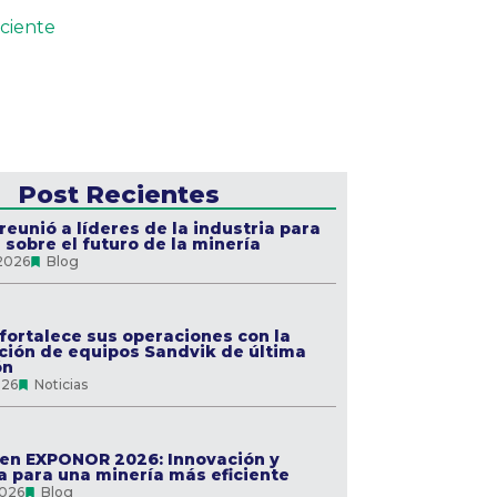
ciente
Post Recientes
eunió a líderes de la industria para
 sobre el futuro de la minería
 2026
Blog
ortalece sus operaciones con la
ción de equipos Sandvik de última
ón
026
Noticias
en EXPONOR 2026: Innovación y
a para una minería más eficiente
2026
Blog