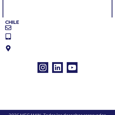
CONTACTO
CHILE
Correo electrónico: Contacto@megamin.cl
Teléfono: +56 224372803
Dirección: Av. Eduardo Frei Montalva 6001,
Local 45