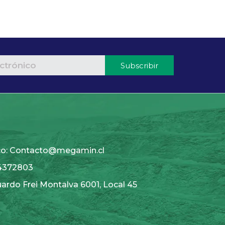
Subscribir
ico: Contacto@megamin.cl
24372803
uardo Frei Montalva 6001, Local 45