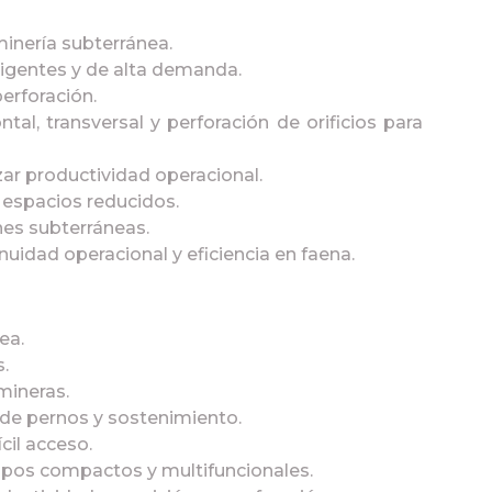
nería subterránea.
xigentes y de alta demanda.
perforación.
ntal, transversal y perforación de orificios para
zar productividad operacional.
 espacios reducidos.
nes subterráneas.
nuidad operacional y eficiencia en faena.
ea.
s.
mineras.
n de pernos y sostenimiento.
cil acceso.
ipos compactos y multifuncionales.