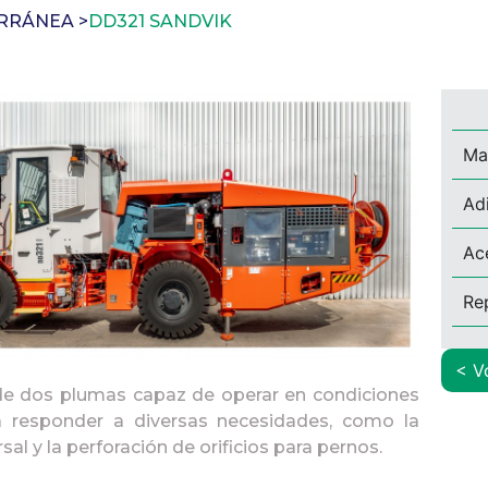
ERRÁNEA
>
DD321 SANDVIK
Ma
Ad
Ac
Re
<
M
SU
e dos plumas capaz de operar en condiciones
ara responder a diversas necesidades, como la
sal y la perforación de orificios para pernos.