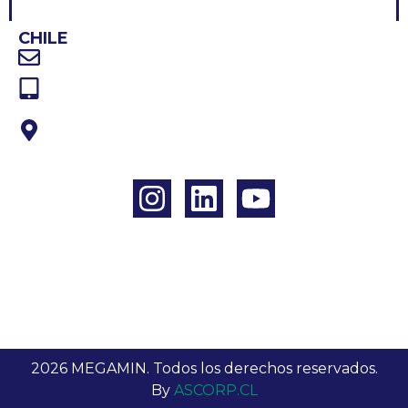
CONTACTO
CHILE
Correo electrónico: Contacto@megamin.cl
Teléfono: +56 224372803
Dirección: Av. Eduardo Frei Montalva 6001,
Local 45
2026 MEGAMIN. Todos los derechos reservados.
By
ASCORP.CL